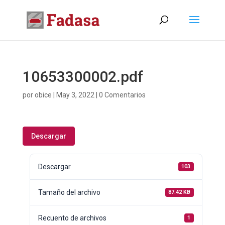
10653300002.pdf
por
obice
|
May 3, 2022
|
0 Comentarios
Descargar
Descargar
103
Tamaño del archivo
87.42 KB
Recuento de archivos
1