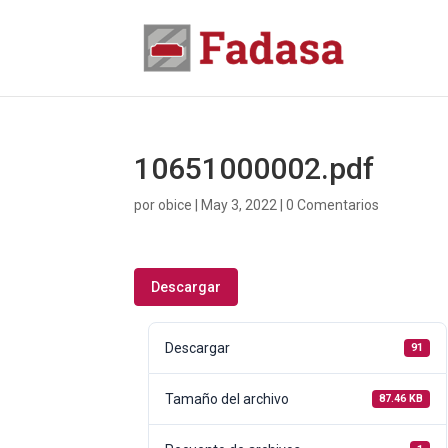
10651000002.pdf
por
obice
|
May 3, 2022
|
0 Comentarios
Descargar
Descargar
91
Tamaño del archivo
87.46 KB