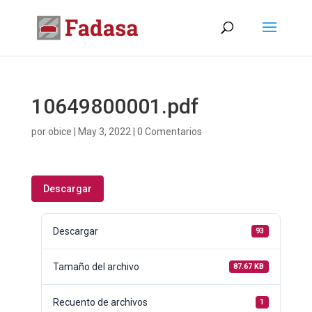
10649800001.pdf
por
obice
|
May 3, 2022
|
0 Comentarios
Descargar
Descargar
93
Tamaño del archivo
87.67 KB
Recuento de archivos
1