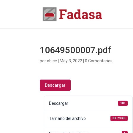
10649500007.pdf
por
obice
|
May 3, 2022
|
0 Comentarios
Descargar
Descargar
101
Tamaño del archivo
87.70 KB