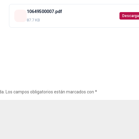
10649500007.pdf
Descarga
87.7 KB
da.
Los campos obligatorios están marcados con
*