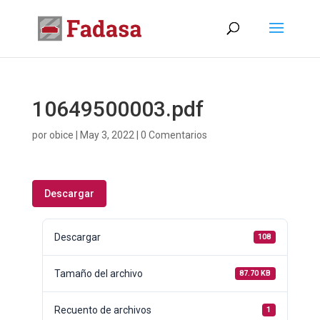
10649500003.pdf
por
obice
|
May 3, 2022
|
0 Comentarios
Descargar
Descargar
108
Tamaño del archivo
87.70 KB
Recuento de archivos
1