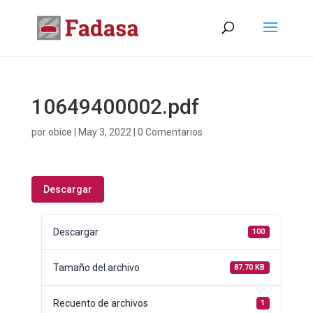
10649400002.pdf
por
obice
|
May 3, 2022
|
0 Comentarios
Descargar
Descargar
100
Tamaño del archivo
87.70 KB
Recuento de archivos
1