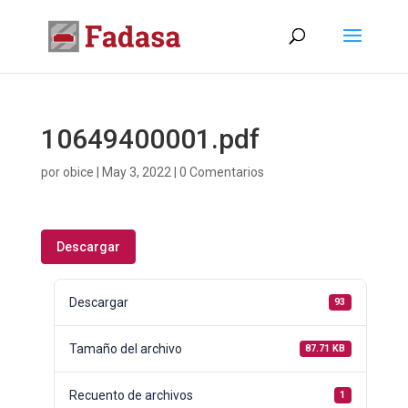
10649400001.pdf
por
obice
|
May 3, 2022
|
0 Comentarios
Descargar
Descargar
93
Tamaño del archivo
87.71 KB
Recuento de archivos
1