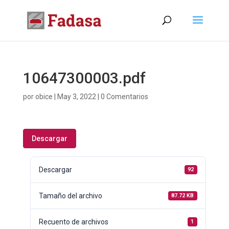
10647300003.pdf
por
obice
|
May 3, 2022
|
0 Comentarios
Descargar
Descargar
92
Tamaño del archivo
87.72 KB
Recuento de archivos
1