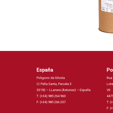
España
Po
Poligono de Silvota
Rua
C/ Peña Santa, Parcela 3
Lote
33192 – LLanera (Asturias) – España
VII
T: (+34) 985 264 960
4475
F: (+34) 985 266 207
T: (
F: (