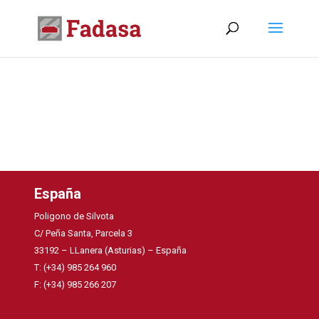
España
Poligono de Silvota
C/ Peña Santa, Parcela 3
33192 – LLanera (Asturias) – España
T: (+34) 985 264 960
F: (+34) 985 266 207