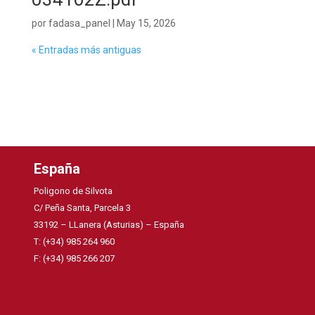
por
fadasa_panel
|
May 15, 2026
« Entradas más antiguas
España
Poligono de Silvota
C/ Peña Santa, Parcela 3
33192 – LLanera (Asturias) – España
T: (+34) 985 264 960
F: (+34) 985 266 207