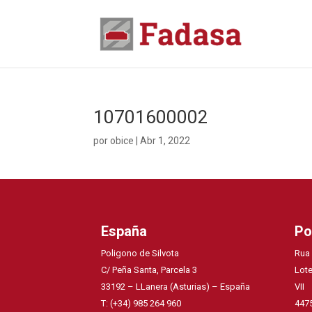
10701600002
por
obice
|
Abr 1, 2022
España
Po
Poligono de Silvota
Rua
C/ Peña Santa, Parcela 3
Lote
33192 – LLanera (Asturias) – España
VII
T: (+34) 985 264 960
4475