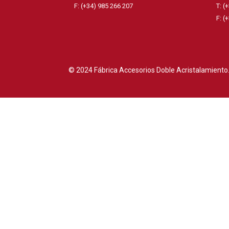
F: (+34) 985 266 207
T: (
F: (
© 2024 Fábrica Accesorios Doble Acristalamiento