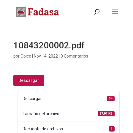
10843200002.pdf
por
Obice
|
Nov 14, 2022
|
0 Comentarios
Descargar
Descargar
54
Tamaño del archivo
87.91 KB
Recuento de archivos
1