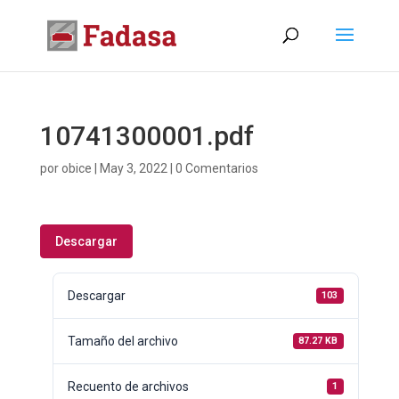
10741300001.pdf
por
obice
|
May 3, 2022
|
0 Comentarios
Descargar
Descargar
103
Tamaño del archivo
87.27 KB
Recuento de archivos
1