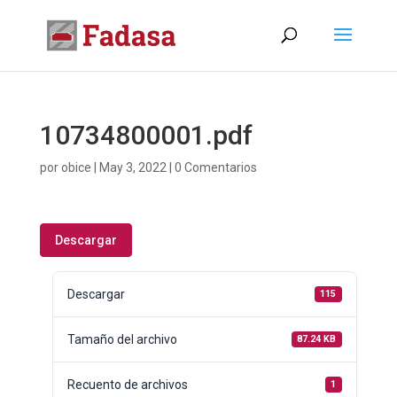
10734800001.pdf
por
obice
|
May 3, 2022
|
0 Comentarios
Descargar
Descargar
115
Tamaño del archivo
87.24 KB
Recuento de archivos
1