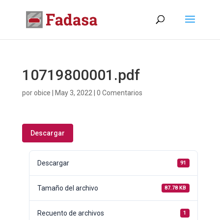
10719800001.pdf
por
obice
|
May 3, 2022
|
0 Comentarios
Descargar
Descargar
91
Tamaño del archivo
87.78 KB
Recuento de archivos
1