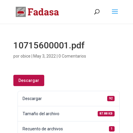
10715600001.pdf
por
obice
|
May 3, 2022
|
0 Comentarios
Descargar
Descargar
92
Tamaño del archivo
87.88 KB
Recuento de archivos
1