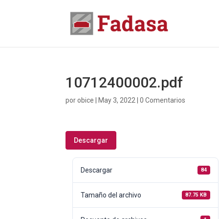
10712400002.pdf
por
obice
|
May 3, 2022
|
0 Comentarios
Descargar
Descargar
84
Tamaño del archivo
87.75 KB