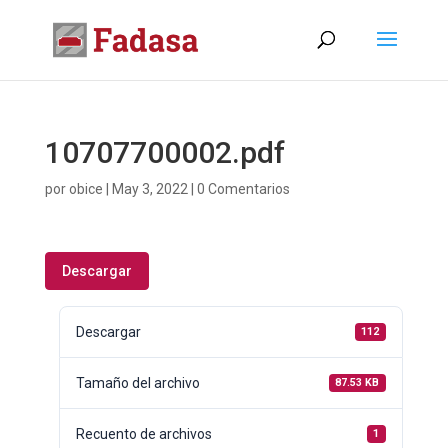
10707700002.pdf
por
obice
|
May 3, 2022
|
0 Comentarios
Descargar
Descargar
112
Tamaño del archivo
87.53 KB
Recuento de archivos
1