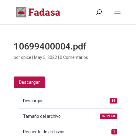
10699400004.pdf
por
obice
|
May 3, 2022
|
0 Comentarios
Descargar
Descargar
84
Tamaño del archivo
87.29 KB
Recuento de archivos
1