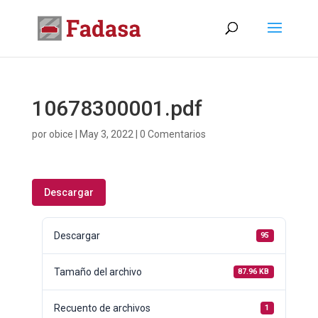
10678300001.pdf
por
obice
|
May 3, 2022
|
0 Comentarios
Descargar
Descargar
95
Tamaño del archivo
87.96 KB
Recuento de archivos
1