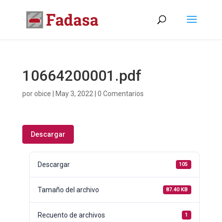
10664200001.pdf
por
obice
|
May 3, 2022
|
0 Comentarios
Descargar
Descargar
105
Tamaño del archivo
87.40 KB
Recuento de archivos
1