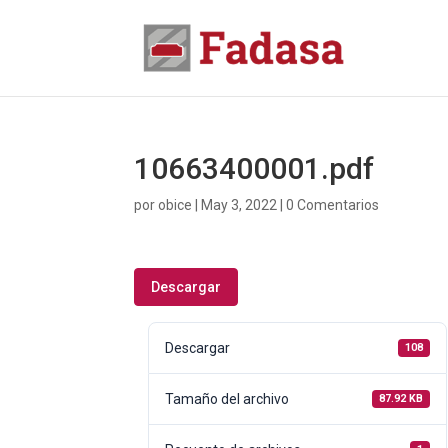
10663400001.pdf
por
obice
|
May 3, 2022
|
0 Comentarios
Descargar
Descargar
108
Tamaño del archivo
87.92 KB